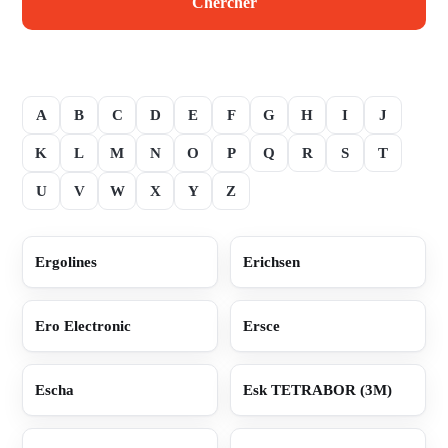
Chercher
A
B
C
D
E
F
G
H
I
J
K
L
M
N
O
P
Q
R
S
T
U
V
W
X
Y
Z
Ergolines
Erichsen
Ero Electronic
Ersce
Escha
Esk TETRABOR (3M)