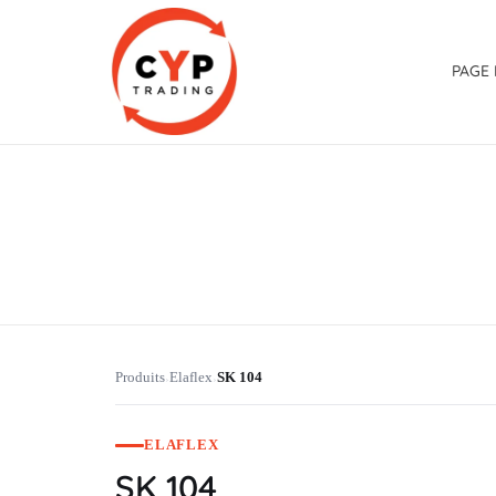
PAGE 
CYP Trading
Professionelle Ersatzteilbeschaffung
Produits
Elaflex
SK 104
›
›
ELAFLEX
SK 104