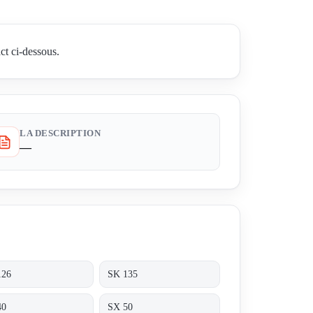
ct ci-dessous.
LA DESCRIPTION
—
126
SK 135
40
SX 50