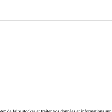
tez de faire stocker et traiter vos données et informations sur 