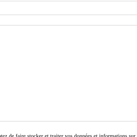
tez de faire stocker et traiter vos données et informations sur 