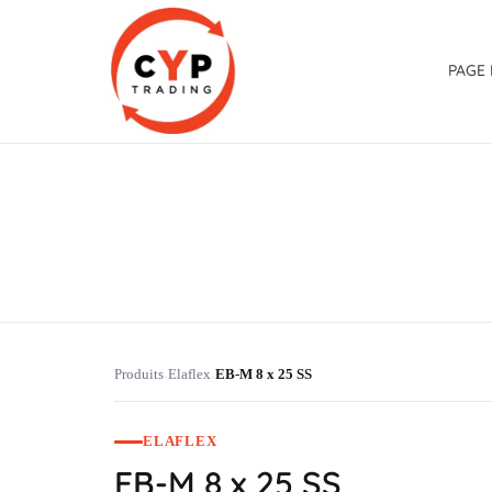
PAGE 
CYP Trading
Professionelle Ersatzteilbeschaffung
Produits
Elaflex
EB-M 8 x 25 SS
›
›
ELAFLEX
EB-M 8 x 25 SS