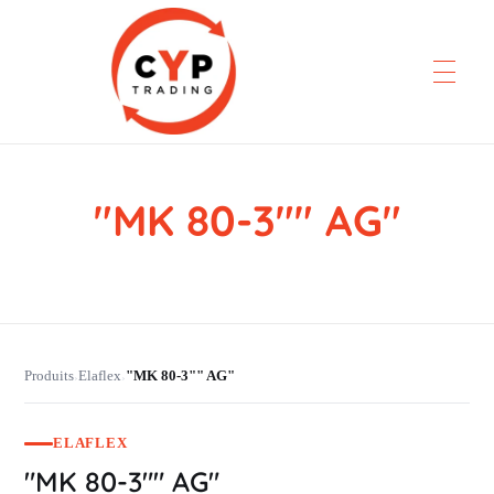
"MK 80-3"" AG"
CYP Trading
Professionelle Ersatzteilbeschaffung
Produits
Elaflex
"MK 80-3"" AG"
›
›
ELAFLEX
"MK 80-3"" AG"