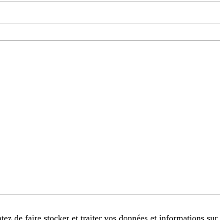
tez de faire stocker et traiter vos données et informations sur 