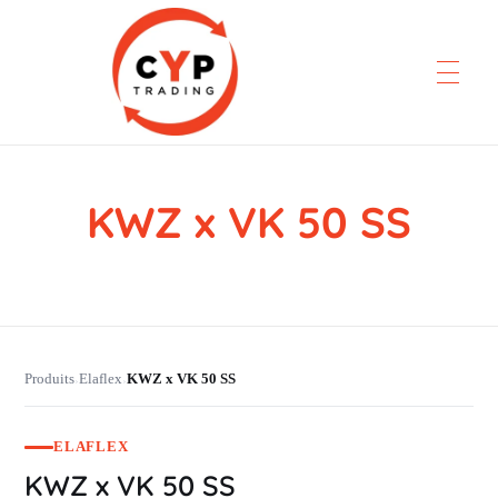
KWZ x VK 50 SS
CYP Trading
Professionelle Ersatzteilbeschaffung
Produits
Elaflex
KWZ x VK 50 SS
›
›
ELAFLEX
KWZ x VK 50 SS