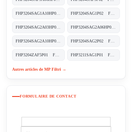
FHP3204SAG1A10HP01 FHP-320-4-S-A-G1-A10-H-P02
FHP3204SAG1P02 FHP-320-4-S-A-G1-XXX-P02
FHP3204SAG2A03HP02 FHP-320-4-S-A-G2-A03-H-P02
FHP3204SAG2A06HP01 FHP-320-4-S-A-G2-A06-H-P02
FHP3204SAG2A10HP01 FHP-320-4-S-A-G2-A10-H-P02
FHP3204SAG2P02 FHP-320-4-S-A-G2-XXX-P02
FHP3204ZAF5P01 FHP-320-4-Z-A-F5-XXX-P01
FHP3211SAG1P01 FHP-321-1-S-A-G1-XXX-P01
Autres articles de MP Filtri →
FORMULAIRE DE CONTACT