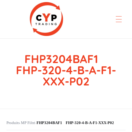
FHP3204BAF1
CYP Trading
Professionelle Ersatzteilbeschaffung
FHP-320-4-B-A-F1-
XXX-P02
Produits
MP Filtri
FHP3204BAF1 FHP-320-4-B-A-F1-XXX-P02
›
›