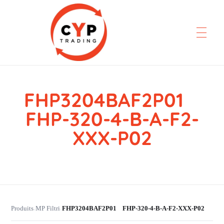
FHP3204BAF2P01
CYP Trading
Professionelle Ersatzteilbeschaffung
FHP-320-4-B-A-F2-
XXX-P02
Produits
MP Filtri
FHP3204BAF2P01 FHP-320-4-B-A-F2-XXX-P02
›
›