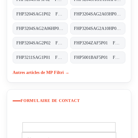
FHP3204SAG1P02 FHP-320-4-S-A-G1-XXX-P02
FHP3204SAG2A03HP02 FHP-320-4-S-A-G2-A03-H-P02
FHP3204SAG2A06HP01 FHP-320-4-S-A-G2-A06-H-P02
FHP3204SAG2A10HP01 FHP-320-4-S-A-G2-A10-H-P02
FHP3204SAG2P02 FHP-320-4-S-A-G2-XXX-P02
FHP3204ZAF5P01 FHP-320-4-Z-A-F5-XXX-P01
FHP3211SAG1P01 FHP-321-1-S-A-G1-XXX-P01
FHP5001BAF5P01 FHP-500-1-B-A-F5-XXX-P01
Autres articles de MP Filtri →
FORMULAIRE DE CONTACT