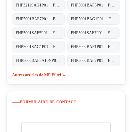
FHP3211SAG1P01 FHP-321-1-S-A-G1-XXX-P01
FHP5001BAF5P01 FHP-500-1-B-A-F5-XXX-P01
FHP5001BAF7P01 FHP-500-1-B-A-F7-XXX-P01
FHP5001BAG1P01 FHP-500-1-B-A-G1-XXX-P01
FHP5001SAF5P01 FHP-500-1-S-A-F5-XXX-P01
FHP5001SAF7P01 FHP-500-1-S-A-F7-XXX-P01
FHP5001SAG1P01 FHP-500-1-S-A-G1-XXX-P01
FHP5002BAF1P01 FHP-500-2-B-A-F1-XXX-P01
FHP5002BAF5A10NP01 FHP-500-2-B-A-F5-A10-N-P01
FHP5002BAF7P01 FHP-500-2-B-A-F7-XXX-P01
Autres articles de MP Filtri →
FORMULAIRE DE CONTACT