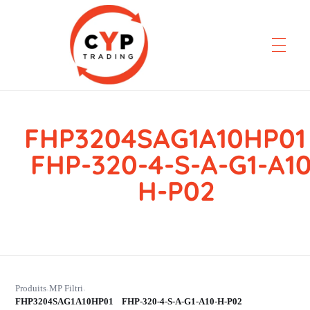
FHP3204SAG1A10HP
CYP Trading
Professionelle Ersatzteilbeschaffung
FHP-320-4-S-A-G1-A10
H-P02
Produits
MP Filtri
›
›
FHP3204SAG1A10HP01 FHP-320-4-S-A-G1-A10-H-P02