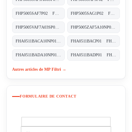
FHP5005SAF7P02 FHP-500-5-S-A-F7-XXX-P02
FHP5005SAG1P02 FHP-500-5-S-A-G1-XXX-P02
FHP5005VAF7A03SP02 FHP-500-5-V-A-F7-A03-S-P02
FHP5005ZAF5A10NP02 FHP-500-5-Z-A-F5-A10-N-P02
FHA0511BACA10NP01 FHA-051-1-B-A-C-A10-N-P01
FHA0511BACP01 FHA-051-1-B-A-C-XXX-P01
FHA0511BADA10NP01 FHA-051-1-B-A-D-A10-N-P01
FHA0511BADP01 FHA-051-1-B-A-D-XXX-P01
Autres articles de MP Filtri →
FORMULAIRE DE CONTACT