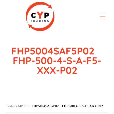
FHP5004SAF5P02
CYP Trading
Professionelle Ersatzteilbeschaffung
FHP-500-4-S-A-F5-
XXX-P02
Produits
MP Filtri
FHP5004SAF5P02 FHP-500-4-S-A-F5-XXX-P02
›
›