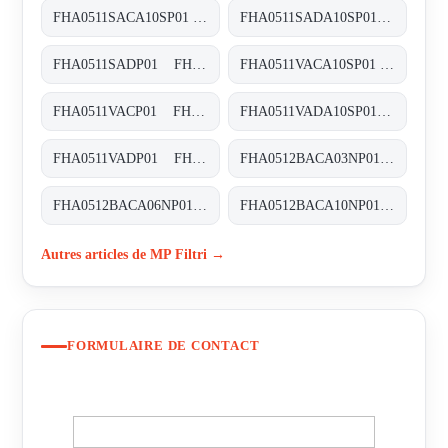
FHA0511SACA10SP01 FHA-051-1-S-A-C-A10-S-P01
FHA0511SADA10SP01 FHA-051-1-S-A-D-A10-S-P01
FHA0511SADP01 FHA-051-1-S-A-D-XXX-P01
FHA0511VACA10SP01 FHA-051-1-V-A-C-A10-S-P01
FHA0511VACP01 FHA-051-1-V-A-C-XXX-P01
FHA0511VADA10SP01 FHA-051-1-V-A-D-A10-S-P01
FHA0511VADP01 FHA-051-1-V-A-D-XXX-P01
FHA0512BACA03NP01 FHA-051-2-B-A-C-A03-N-P01
FHA0512BACA06NP01 FHA-051-2-B-A-C-A06-N-P01
FHA0512BACA10NP01 FHA-051-2-B-A-C-A10-N-P01
Autres articles de MP Filtri →
FORMULAIRE DE CONTACT