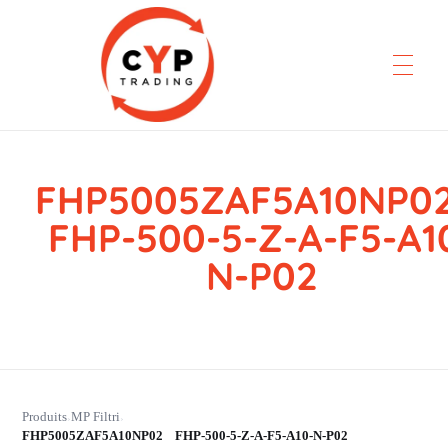
FHP5005ZAF5A10NP
CYP Trading
Professionelle Ersatzteilbeschaffung
FHP-500-5-Z-A-F5-A1
N-P02
Produits
MP Filtri
›
›
FHP5005ZAF5A10NP02 FHP-500-5-Z-A-F5-A10-N-P02