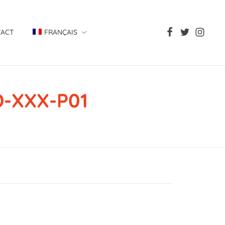
TACT
FRANÇAIS
D-XXX-P01