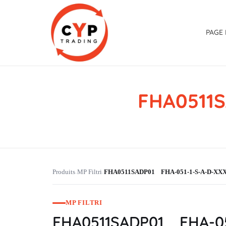
PAGE 
FHA0511S
CYP Trading
Professionelle Ersatzteilbeschaffung
Produits
MP Filtri
FHA0511SADP01 FHA-051-1-S-A-D-XXX
›
›
MP FILTRI
FHA0511SADP01 FHA-05