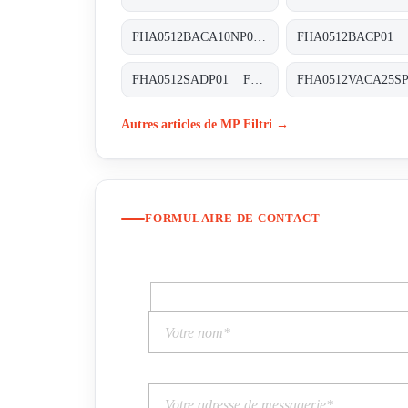
FHA0512BACA10NP01 FHA-051-2-B-A-C-A10-N-P01
FHA0512SADP01 FHA-051-2-S-A-D-XXX-P01
Autres articles de MP Filtri →
FORMULAIRE DE CONTACT