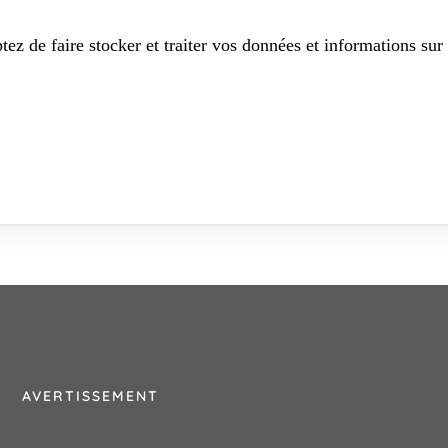
tez de faire stocker et traiter vos données et informations sur 
AVERTISSEMENT