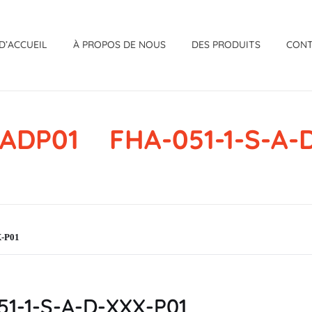
D’ACCUEIL
À PROPOS DE NOUS
DES PRODUITS
CON
ADP01 FHA-051-1-S-A-
-P01
1-1-S-A-D-XXX-P01