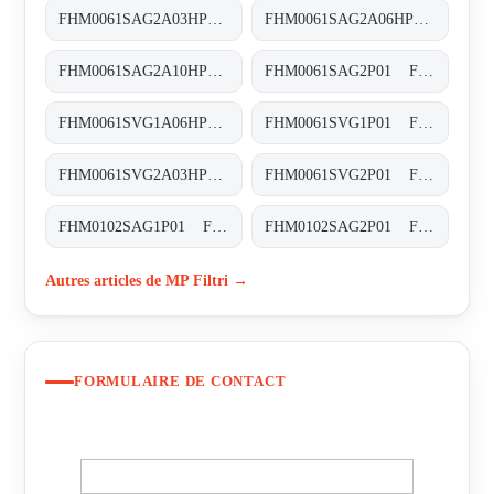
FHM0061SAG2A03HP01 FHM-006-1-S-A-G2-A03-H-P01
FHM0061SAG2A06HP01 FHM-006-1-S-A-G2-A06-H-P01
FHM0061SAG2A10HP01 FHM-006-1-S-A-G2-A10-H-P01
FHM0061SAG2P01 FHM-006-1-S-A-G2-XXX-S
FHM0061SVG1A06HP01 FHM-006-1-S-V-G1-A06-H-P01
FHM0061SVG1P01 FHM-006-1-S-V-G1-XXX-S
FHM0061SVG2A03HP01 FHM-006-1-S-V-G2-A03-H-P01
FHM0061SVG2P01 FHM-006-1-S-V-G2-XXX-S
FHM0102SAG1P01 FHM-010-2-S-A-G1-XXX-S
FHM0102SAG2P01 FHM-010-2-S-A-G2-XXX-S
Autres articles de MP Filtri →
FORMULAIRE DE CONTACT