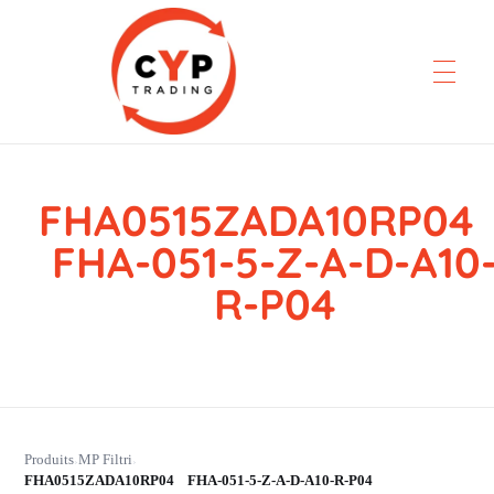
FHA0515ZADA10RP0
CYP Trading
Professionelle Ersatzteilbeschaffung
FHA-051-5-Z-A-D-A10
R-P04
Produits
MP Filtri
›
›
FHA0515ZADA10RP04 FHA-051-5-Z-A-D-A10-R-P04