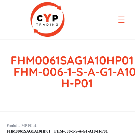
FHM0061SAG1A10HP
CYP Trading
Professionelle Ersatzteilbeschaffung
FHM-006-1-S-A-G1-A10
H-P01
Produits
MP Filtri
›
›
FHM0061SAG1A10HP01 FHM-006-1-S-A-G1-A10-H-P01