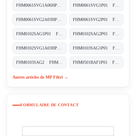
FHM0061SVG1A06HP01 FHM-006-1-S-V-G1-A06-H-P01
FHM0061SVG1P01 FHM-006-1-S-V-G1-XXX-S
FHM0061SVG2A03HP01 FHM-006-1-S-V-G2-A03-H-P01
FHM0061SVG2P01 FHM-006-1-S-V-G2-XXX-S
FHM0102SAG1P01 FHM-010-2-S-A-G1-XXX-S
FHM0102SAG2P01 FHM-010-2-S-A-G2-XXX-S
FHM0102SVG1A03HP01 FHM-010-2-S-V-G1-A03-H-P01
FHM0103SAG1P01 FHM-010-3-S-A-G1-XXX-S
FHM0103SAG2 FHM-010-3-S-A-G2-XXX-S
FHM0501BAF1P01 FHM-050-1-B-A-F1-XXX-P01
Autres articles de MP Filtri →
FORMULAIRE DE CONTACT