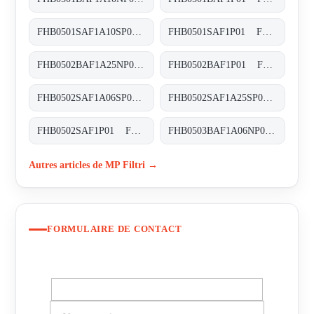
FHB0501SAF1A10SP01 FHB-050-1-S-A-F1-A10-S-P01
FHB0501SAF1P01 FHB-050-1-S-A-F1-XXX-P01
FHB0502BAF1A25NP01 FHB-050-2-B-A-F1-A25-N-P01
FHB0502BAF1P01 FHB-050-2-B-A-F1-XXX-P01
FHB0502SAF1A06SP01 FHB-050-2-S-A-F1-A06-S-P01
FHB0502SAF1A25SP01 FHB-050-2-S-A-F1-A25-S-P01
FHB0502SAF1P01 FHB-050-2-S-A-F1-XXX-P01
FHB0503BAF1A06NP01 FHB-050-3-B-A-F1-A06-N-P01
Autres articles de MP Filtri →
FORMULAIRE DE CONTACT