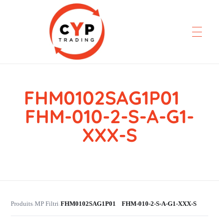
FHM0102SAG1P01
CYP Trading
Professionelle Ersatzteilbeschaffung
FHM-010-2-S-A-G1-
XXX-S
Produits
MP Filtri
FHM0102SAG1P01 FHM-010-2-S-A-G1-XXX-S
›
›