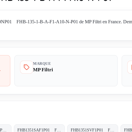
01 FHB-135-1-B-A-F1-A10-N-P01 de MP Filtri en France. Demandez l
MARQUE
MP Filtri
-
FHB1351SAF1A10HP01 FHB-135-1-S-A-F1-A10-H-P01
FHB1351SAF1P01 FHB-135-1-S-A-F1-XXX-P01
FHB1351SVF1P01 FHB-135-1-S-V-F1-XXX-P01