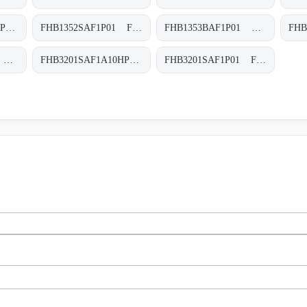
FHB1352SAF1A10HP01 FHB-135-2-S-A-F1-A10-H-P01
FHB1352SAF1P01 FHB-135-2-S-A-F1-XXX-P01
FHB1353BAF1P01 FHB-135-3-B-A-F1-XXX-P01
FHB3201BAF1P01 FHB-320-1-B-A-F1-XXX-P01
FHB3201SAF1A10HP01 FHB-320-1-S-A-F1-A10-H-P01
FHB3201SAF1P01 FHB-320-1-S-A-F1-XXX-P01