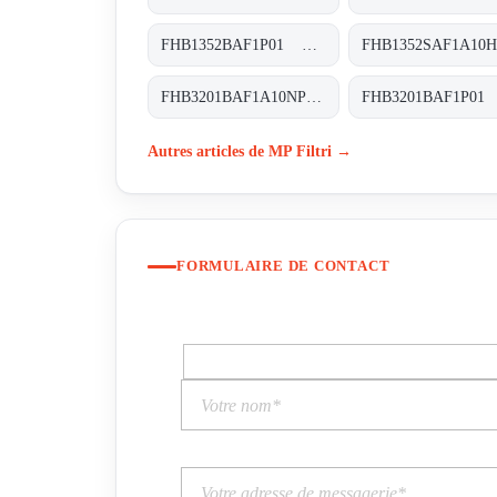
FHB1352BAF1P01 FHB-135-2-B-A-F1-XXX-P01
FHB3201BAF1A10NP01 FHB-320-1-B-A-F1-A10-N-P01
Autres articles de MP Filtri →
FORMULAIRE DE CONTACT