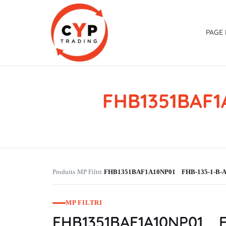
PAGE 
FHB1351BAF1
CYP Trading
Professionelle Ersatzteilbeschaffung
Produits
MP Filtri
FHB1351BAF1A10NP01 FHB-135-1-B-A-
›
›
MP FILTRI
FHB1351BAF1A10NP01 FH