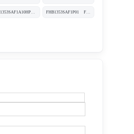
FHB1353SAF1A10HP01 FHB-135-3-S-A-F1-A10-H-P01
FHB1353SAF1P01 FHB-135-3-S-A-F1-XXX-P01