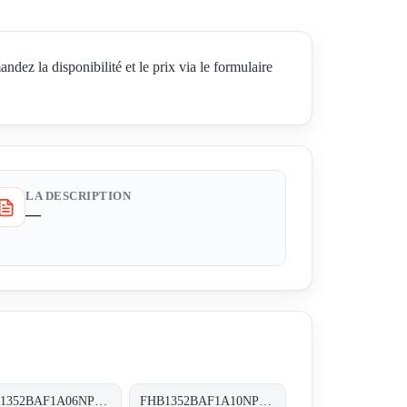
a disponibilité et le prix via le formulaire
LA DESCRIPTION
—
FHB1352BAF1A06NP01 FHB-135-2-B-A-F1-A06-N-P01
FHB1352BAF1A10NP01 FHB-135-2-B-A-F1-A10-N-P01