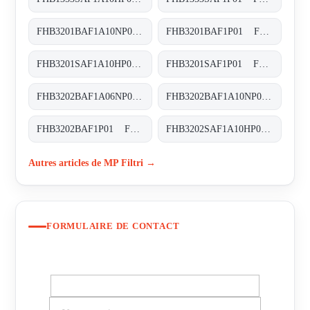
FHB3201BAF1A10NP01 FHB-320-1-B-A-F1-A10-N-P01
FHB3201BAF1P01 FHB-320-1-B-A-F1-XXX-P01
FHB3201SAF1A10HP01 FHB-320-1-S-A-F1-A10-H-P01
FHB3201SAF1P01 FHB-320-1-S-A-F1-XXX-P01
FHB3202BAF1A06NP01 FHB-320-2-B-A-F1-A06-N-P01
FHB3202BAF1A10NP01 FHB-320-2-B-A-F1-A10-N-P01
FHB3202BAF1P01 FHB-320-2-B-A-F1-XXX-P01
FHB3202SAF1A10HP01 FHB-320-2-S-A-F1-A10-H-P01
Autres articles de MP Filtri →
FORMULAIRE DE CONTACT