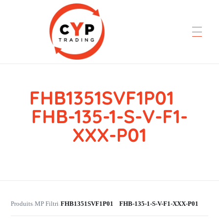
FHB1351SVF1P01
CYP Trading
Professionelle Ersatzteilbeschaffung
FHB-135-1-S-V-F1-
XXX-P01
Produits
MP Filtri
FHB1351SVF1P01 FHB-135-1-S-V-F1-XXX-P01
›
›