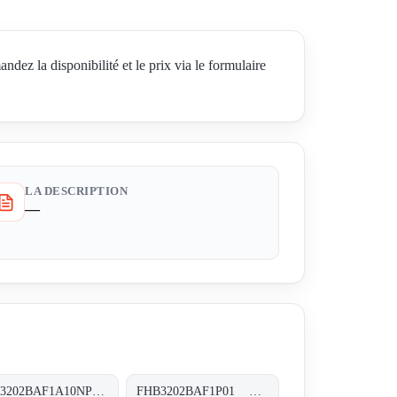
a disponibilité et le prix via le formulaire
LA DESCRIPTION
—
FHB3202BAF1A10NP01 FHB-320-2-B-A-F1-A10-N-P01
FHB3202BAF1P01 FHB-320-2-B-A-F1-XXX-P01