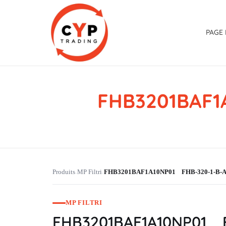
PAGE 
FHB3201BAF1
CYP Trading
Professionelle Ersatzteilbeschaffung
Produits
MP Filtri
FHB3201BAF1A10NP01 FHB-320-1-B-A-
›
›
MP FILTRI
FHB3201BAF1A10NP01 FH