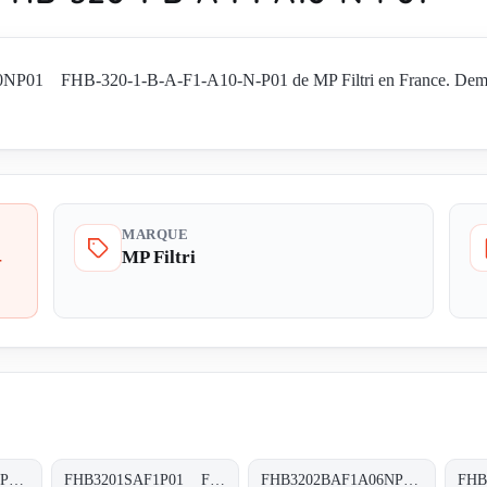
01 FHB-320-1-B-A-F1-A10-N-P01 de MP Filtri en France. Demandez l
MARQUE
MP Filtri
-
FHB3201SAF1A10HP01 FHB-320-1-S-A-F1-A10-H-P01
FHB3201SAF1P01 FHB-320-1-S-A-F1-XXX-P01
FHB3202BAF1A06NP01 FHB-320-2-B-A-F1-A06-N-P01