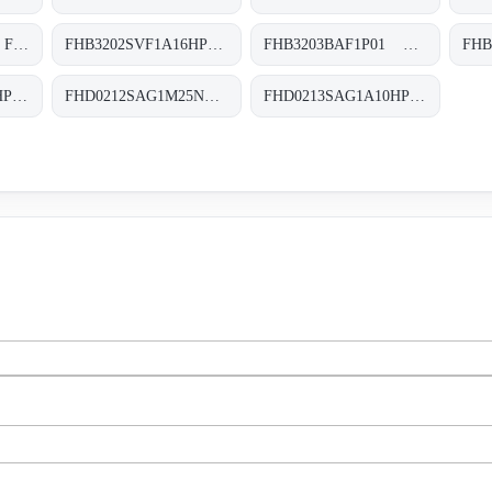
FHB3202SAF1P01 FHB-320-2-S-A-F1-XXX-P01
FHB3202SVF1A16HP01 FHB-320-2-S-V-F1-A16-H-P01
FHB3203BAF1P01 FHB-320-3-B-A-F1-XXX-P01
FHD0212SAG1A10HP01 FHD-021-2-S-A-G1-A10-H-P01
FHD0212SAG1M25NP01 FHD-021-2-S-A-G1-M25-N-P01
FHD0213SAG1A10HP01 FHD-021-3-S-A-G1-A10-H-P01