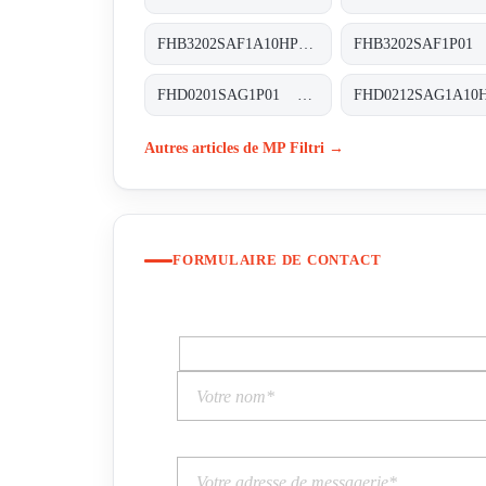
FHB3202SAF1A10HP01 FHB-320-2-S-A-F1-A10-H-P01
FHD0201SAG1P01 FHD-020-1-S-A-G1-XXX-P01
Autres articles de MP Filtri →
FORMULAIRE DE CONTACT