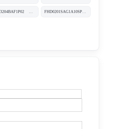
FHB3204BAF1P02 FHB-320-4-B-A-F1-XXX-P02
FHD0201SAG1A10SP01 FHD-020-1-S-A-G1-A10-S-P01