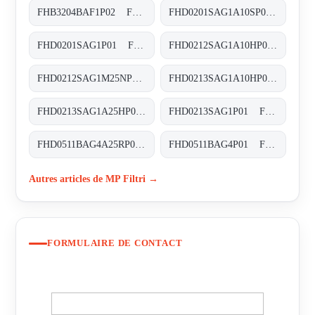
FHB3204BAF1P02 FHB-320-4-B-A-F1-XXX-P02
FHD0201SAG1A10SP01 FHD-020-1-S-A-G1-A10-S-P01
FHD0201SAG1P01 FHD-020-1-S-A-G1-XXX-P01
FHD0212SAG1A10HP01 FHD-021-2-S-A-G1-A10-H-P01
FHD0212SAG1M25NP01 FHD-021-2-S-A-G1-M25-N-P01
FHD0213SAG1A10HP01 FHD-021-3-S-A-G1-A10-H-P01
FHD0213SAG1A25HP01 FHD-021-3-S-A-G1-A25-H-P01
FHD0213SAG1P01 FHD-021-3-S-A-G1-XXX-P01
FHD0511BAG4A25RP01 FHD-051-1-B-A-G4-A25-R-P01
FHD0511BAG4P01 FHD-051-1-B-A-G4-XXX-P01
Autres articles de MP Filtri →
FORMULAIRE DE CONTACT