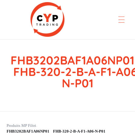
FHB3202BAF1A06NP
CYP Trading
Professionelle Ersatzteilbeschaffung
FHB-320-2-B-A-F1-A0
N-P01
Produits
MP Filtri
›
›
FHB3202BAF1A06NP01 FHB-320-2-B-A-F1-A06-N-P01