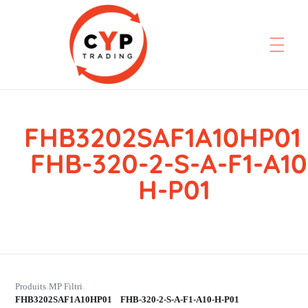
FHB3202SAF1A10HP0
CYP Trading
Professionelle Ersatzteilbeschaffung
FHB-320-2-S-A-F1-A10
H-P01
Produits
MP Filtri
›
›
FHB3202SAF1A10HP01 FHB-320-2-S-A-F1-A10-H-P01