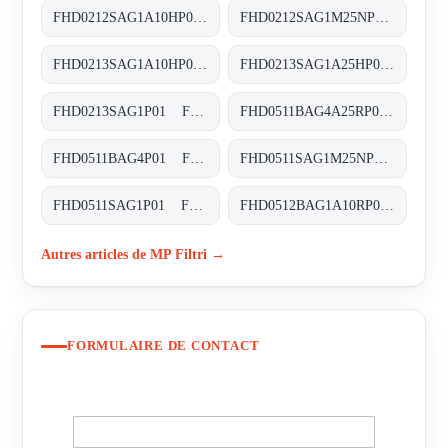
FHD0212SAG1A10HP01 FHD-021-2-S-A-G1-A10-H-P01
FHD0212SAG1M25NP01 FHD-021-2-S-A-G1-M25-N-P01
FHD0213SAG1A10HP01 FHD-021-3-S-A-G1-A10-H-P01
FHD0213SAG1A25HP01 FHD-021-3-S-A-G1-A25-H-P01
FHD0213SAG1P01 FHD-021-3-S-A-G1-XXX-P01
FHD0511BAG4A25RP01 FHD-051-1-B-A-G4-A25-R-P01
FHD0511BAG4P01 FHD-051-1-B-A-G4-XXX-P01
FHD0511SAG1M25NP01 FHD-051-1-S-A-G1-M25-N-P01
FHD0511SAG1P01 FHD-051-1-S-A-G1-XXX-P01+S
FHD0512BAG1A10RP01 FHD-051-2-B-A-G1-A10-R-P01
Autres articles de MP Filtri →
FORMULAIRE DE CONTACT