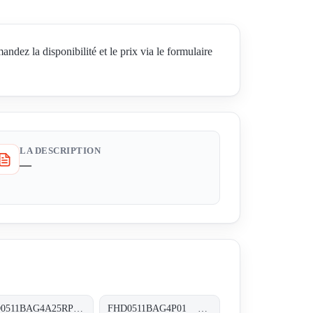
a disponibilité et le prix via le formulaire
LA DESCRIPTION
—
FHD0511BAG4A25RP01 FHD-051-1-B-A-G4-A25-R-P01
FHD0511BAG4P01 FHD-051-1-B-A-G4-XXX-P01