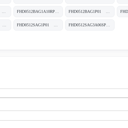
FHD0511SAG1P01 FHD-051-1-S-A-G1-XXX-P01+S
FHD0512BAG1A10RP01 FHD-051-2-B-A-G1-A10-R-P01
FHD0512BAG1P01 FHD-051-2-B-A-G1-XXX-P01-S
FHD0512BVG1P01 FHD-051-2-B-V-G1-XXX-P01-S
FHD0512SAG1P01 FHD-051-2-S-A-G1-XXX-P01+S
FHD0512SAG3A06SP01 FHD-051-2-S-A-G3-A06-S-P01