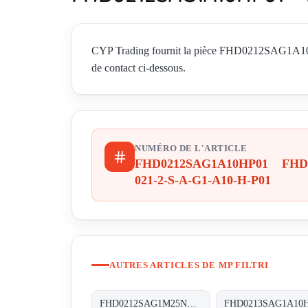
CYP Trading fournit la pièce FHD0212SAG1A10HP
de contact ci-dessous.
NUMÉRO DE L'ARTICLE
FHD0212SAG1A10HP01 FHD
021-2-S-A-G1-A10-H-P01
AUTRES ARTICLES DE MP FILTRI
FHD0212SAG1M25NP01 FHD-021-2-S-A-G1-M25-N-P01