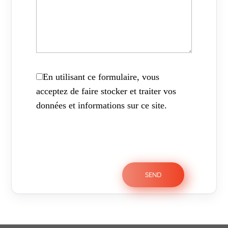
En utilisant ce formulaire, vous
acceptez de faire stocker et traiter vos
données et informations sur ce site.