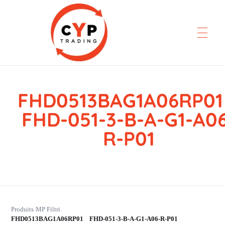
FHD0513BAG1A06RP
CYP Trading
Professionelle Ersatzteilbeschaffung
FHD-051-3-B-A-G1-A0
R-P01
Produits
MP Filtri
›
›
FHD0513BAG1A06RP01 FHD-051-3-B-A-G1-A06-R-P01