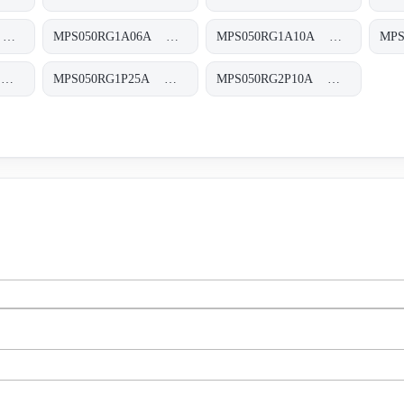
MPS050RG1A03A MPS-050-R-G1-A03-A-T
MPS050RG1A06A MPS-050-R-G1-A06-A-T
MPS050RG1A10A MPS-050-R-G1-A10-A-T
MPS050RG1P10A MPS-050-R-G1-P10-A-T
MPS050RG1P25A MPS-050-R-G1-P25-A-T
MPS050RG2P10A MPS-050-R-G2-P10-A-T