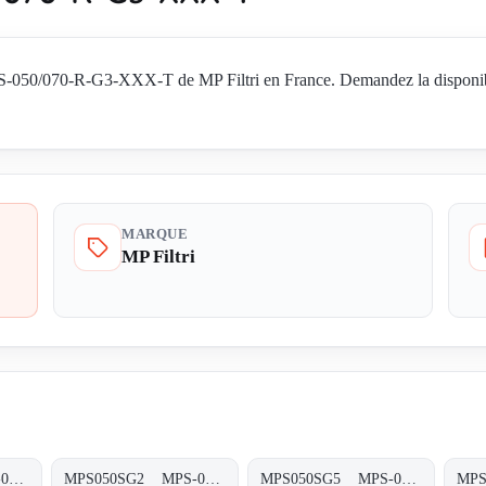
/070-R-G3-XXX-T de MP Filtri en France. Demandez la disponibilité e
MARQUE
MP Filtri
MPS050SG1 MPS-050/070-S-G1-XXX-T
MPS050SG2 MPS-050/070-S-G2-XXX-T
MPS050SG5 MPS-050/070-S-G5-XXX-T