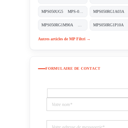
MPS050UG5 MPS-050/070-U-G5-XXX-T
MPS050RG1M90A MPS-050-R-G1-M90-A-T
Autres articles de MP Filtri →
FORMULAIRE DE CONTACT