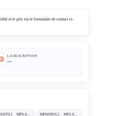
t le prix via le formulaire de contact ci-
LA DESCRIPTION
—
MPS050TG1 MPS-050/070-T-G1-XXX-T
MPS050UG1 MPS-050/070-U-G1-XXX-T