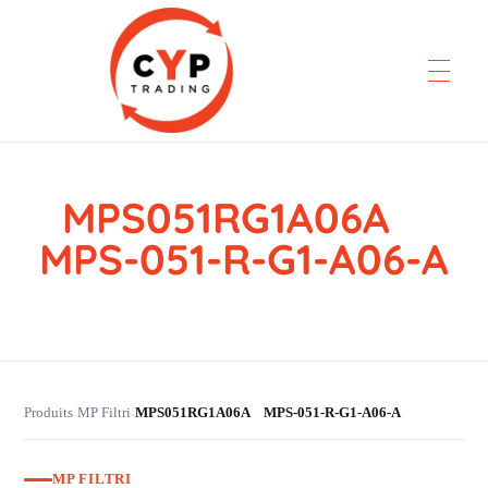
MPS051RG1A06A
CYP Trading
Professionelle Ersatzteilbeschaffung
MPS-051-R-G1-A06-A
Produits
MP Filtri
MPS051RG1A06A MPS-051-R-G1-A06-A
›
›
MP FILTRI