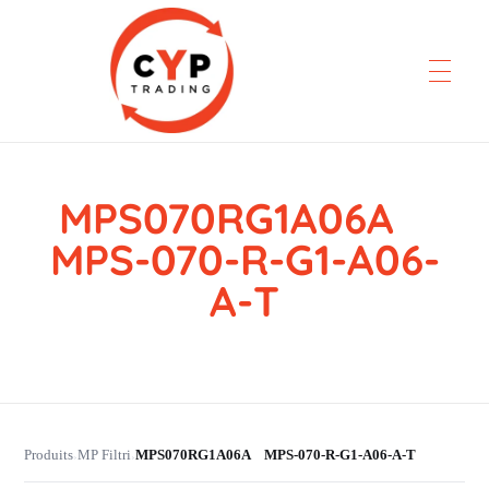
MPS070RG1A06A
CYP Trading
Professionelle Ersatzteilbeschaffung
MPS-070-R-G1-A06-
A-T
Produits
MP Filtri
MPS070RG1A06A MPS-070-R-G1-A06-A-T
›
›