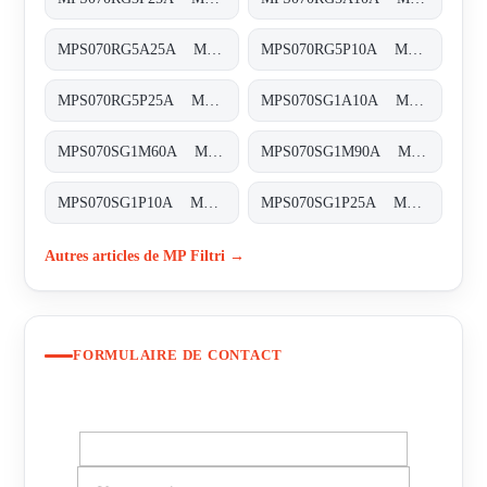
MPS070RG5A25A MPS-070-R-G5-A25-A-T
MPS070RG5P10A MPS-070-R-G5-P10-A-T
MPS070RG5P25A MPS-070-R-G5-P25-A-T
MPS070SG1A10A MPS-070-S-G1-A10-A-T
MPS070SG1M60A MPS-070-S-G1-M60-A-T
MPS070SG1M90A MPS-070-S-G1-M90-A-T
MPS070SG1P10A MPS-070-S-G1-P10-A-T
MPS070SG1P25A MPS-070-S-G1-P25-A-T
Autres articles de MP Filtri →
FORMULAIRE DE CONTACT