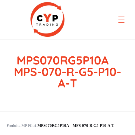
MPS070RG5P10A
CYP Trading
Professionelle Ersatzteilbeschaffung
MPS-070-R-G5-P10-
A-T
Produits
MP Filtri
MPS070RG5P10A MPS-070-R-G5-P10-A-T
›
›