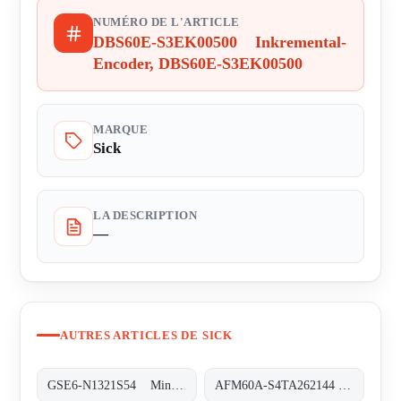
NUMÉRO DE L'ARTICLE
DBS60E-S3EK00500 Inkremental-
Encoder, DBS60E-S3EK00500
MARQUE
Sick
LA DESCRIPTION
—
AUTRES ARTICLES DE SICK
GSE6-N1321S54 Miniatur-Lichtschranken, GSE6-N1321S54
AFM60A-S4TA262144 Absolut-Encoder, AFM60A-S4TA262144