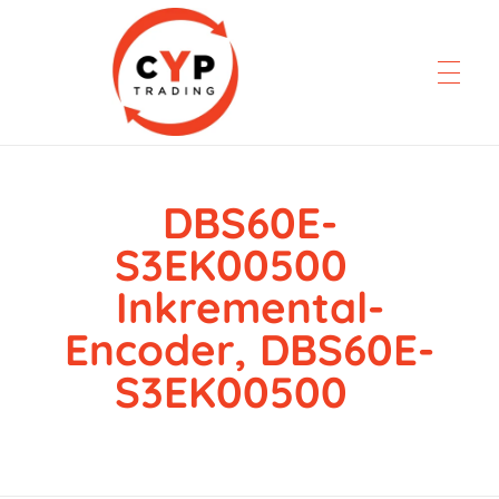
DBS60E-
CYP Trading
Professionelle Ersatzteilbeschaffung
S3EK00500
Inkremental-
Encoder, DBS60E-
S3EK00500