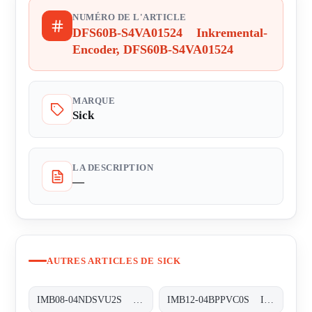
NUMÉRO DE L'ARTICLE
DFS60B-S4VA01524 Inkremental-
Encoder, DFS60B-S4VA01524
MARQUE
Sick
LA DESCRIPTION
—
AUTRES ARTICLES DE SICK
IMB08-04NDSVU2S Induktive Näherungssensoren, IMB08-04NDSVU2S
IMB12-04BPPVC0S Induktive Näherungssensoren, IMB12-04BPPVC0S