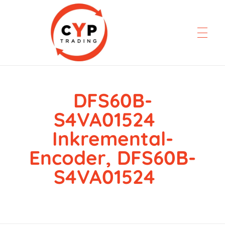
DFS60B-
CYP Trading
Professionelle Ersatzteilbeschaffung
S4VA01524
Inkremental-
Encoder, DFS60B-
S4VA01524