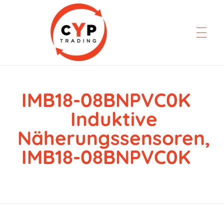
IMB18-08BNPVC0K
CYP Trading
Professionelle Ersatzteilbeschaffung
Induktive
Näherungssensoren,
IMB18-08BNPVC0K