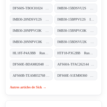
DFS60S-TBOC01024 Sicherheits-Encoder, DFS60S-TBOC01024
IMB30-15BDSVU2S Induktive Näherungssensoren, IMB30-15BDSVU2S
IMB30-20NDSVU2S Induktive Näherungssensoren, IMB30-20NDSVU2S
IMB30-15BPPVU2S Induktive Näherungssensoren, IMB30-15BPPVU2S
IMB30-20NPPVC0K Induktive Näherungssensoren, IMB30-20NPPVC0K
IMB30-15BNPVC0K Induktive Näherungssensoren, IMB30-15BNPVC0K
IMB30-20NNPVC0K Induktive Näherungssensoren, IMB30-20NNPVC0K
IMB30-15BDSVU2K Induktive Näherungssensoren, IMB30-15BDSVU2K
HL18T-P4A3BB Rund-Lichtschranken, HL18T-P4A3BB
HTF18-P3G2BB Rund-Lichtschranken, HTF18-P3G2BB
DFS60E-BDAM02048 Inkremental-Encoder, DFS60E-BDAM02048
AFS60A-TFAC262144 Absolut-Encoder, AFS60A-TFAC262144
AFS60B-TEAM032768 Absolut-Encoder, AFS60B-TEAM032768
DFS60E-S1EM00360 Inkremental-Encoder, DFS60E-S1EM00360
Autres articles de Sick →