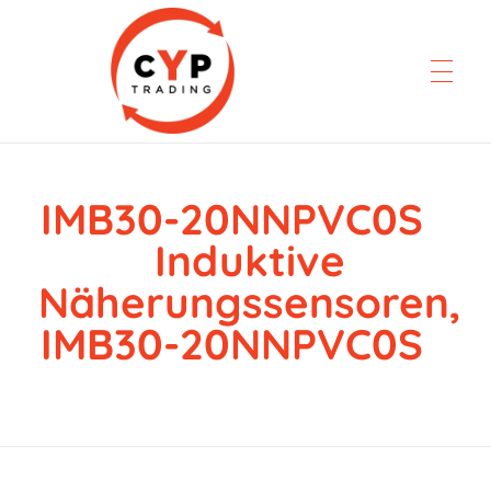
IMB30-20NNPVC0S
CYP Trading
Professionelle Ersatzteilbeschaffung
Induktive
Näherungssensoren,
IMB30-20NNPVC0S