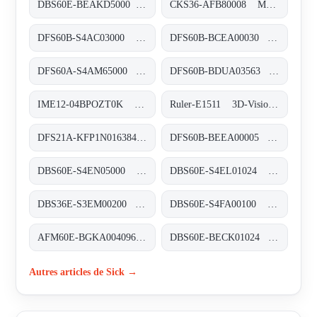
DBS60E-BEAKD5000 Inkremental-Encoder, DBS60E-BEAKD5000
CKS36-AFB80008 Motor-Feedback-Systeme rotativ inkremental mit Kommutierung, CKS36-AFB80008
DFS60B-S4AC03000 Inkremental-Encoder, DFS60B-S4AC03000
DFS60B-BCEA00030 Inkremental-Encoder, DFS60B-BCEA00030
DFS60A-S4AM65000 Inkremental-Encoder, DFS60A-S4AM65000
DFS60B-BDUA03563 Inkremental-Encoder, DFS60B-BDUA03563
IME12-04BPOZT0K Induktive Näherungssensoren, IME12-04BPOZT0K
Ruler-E1511 3D-Vision, Ruler-E1511
DFS21A-KFP1N016384 Inkremental-Encoder, DFS21A-KFP1N016384
DFS60B-BEEA00005 Inkremental-Encoder, DFS60B-BEEA00005
DBS60E-S4EN05000 Inkremental-Encoder, DBS60E-S4EN05000
DBS60E-S4EL01024 Inkremental-Encoder, DBS60E-S4EL01024
DBS36E-S3EM00200 Inkremental-Encoder, DBS36E-S3EM00200
DBS60E-S4FA00100 Inkremental-Encoder, DBS60E-S4FA00100
AFM60E-BGKA004096 Absolut-Encoder, AFM60E-BGKA004096
DBS60E-BECK01024 Inkremental-Encoder, DBS60E-BECK01024
Autres articles de Sick →