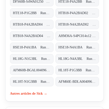
DFS60B-S4WA01250 Inkremental-Encoder, DFS60B-S4WA01250
HTE18-P4A2BB Rund-Lichtschranken, HTE18-P4A2BB
HTE18-P1G2BB Rund-Lichtschranken, HTE18-P1G2BB
HTB18-P4A2BAD02 Rund-Lichtschranken, HTB18-P4A2BAD02
HTB18-P4A2BAD04 Rund-Lichtschranken, HTB18-P4A2BAD04
HTB18-N4A2BAD02 Rund-Lichtschranken, HTB18-N4A2BAD02
HTB18-N4A2BAD04 Rund-Lichtschranken, HTB18-N4A2BAD04
AHM36A-S4PC014x12 Absolut-Encoder, AHM36A-S4PC014x12
HSE18-P4A1BA Rund-Lichtschranken, HSE18-P4A1BA
HSE18-N4A1BA Rund-Lichtschranken, HSE18-N4A1BA
HL18G-N1G3BL Rund-Lichtschranken, HL18G-N1G3BL
HL18G-N4A3BL Rund-Lichtschranken, HL18G-N4A3BL
AFM60B-BGAL004096 Absolut-Encoder, AFM60B-BGAL004096
HL18T-P1G3BB Rund-Lichtschranken, HL18T-P1G3BB
HL18T-N1G3BB Rund-Lichtschranken, HL18T-N1G3BB
AFM60E-BDLA004096 Absolut-Encoder, AFM60E-BDLA004096
Autres articles de Sick →