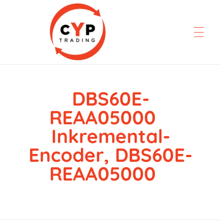
DBS60E-
CYP Trading
Professionelle Ersatzteilbeschaffung
REAA05000
Inkremental-
Encoder, DBS60E-
REAA05000