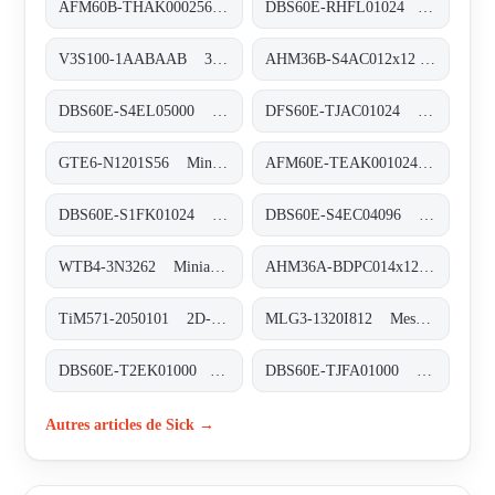
AFM60B-THAK000256 Absolut-Encoder, AFM60B-THAK000256
DBS60E-RHFL01024 Inkremental-Encoder, DBS60E-RHFL01024
V3S100-1AABAAB 3D-Vision, V3S100-1AABAAB
AHM36B-S4AC012x12 Absolut-Encoder, AHM36B-S4AC012x12
DBS60E-S4EL05000 Inkremental-Encoder, DBS60E-S4EL05000
DFS60E-TJAC01024 Inkremental-Encoder, DFS60E-TJAC01024
GTE6-N1201S56 Miniatur-Lichtschranken, GTE6-N1201S56
AFM60E-TEAK001024 Absolut-Encoder, AFM60E-TEAK001024
DBS60E-S1FK01024 Inkremental-Encoder, DBS60E-S1FK01024
DBS60E-S4EC04096 Inkremental-Encoder, DBS60E-S4EC04096
WTB4-3N3262 Miniatur-Lichtschranken, WTB4-3N3262
AHM36A-BDPC014x12 Absolut-Encoder, AHM36A-BDPC014x12
TiM571-2050101 2D-LiDAR-Sensoren, TiM571-2050101
MLG3-1320I812 Messende Automatisierungs-Lichtgitter, MLG3-1320I812
DBS60E-T2EK01000 Inkremental-Encoder, DBS60E-T2EK01000
DBS60E-TJFA01000 Inkremental-Encoder, DBS60E-TJFA01000
Autres articles de Sick →