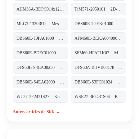
AHM36A-BDPC014x12 Absolut-Encoder, AHM36A-BDPC014x12
TiM571-2050101 2D-LiDAR-Sensoren, TiM571-2050101
MLG3-1320I812 Messende Automatisierungs-Lichtgitter, MLG3-1320I812
DBS60E-T2EK01000 Inkremental-Encoder, DBS60E-T2EK01000
DBS60E-TJFA01000 Inkremental-Encoder, DBS60E-TJFA01000
AFM60E-BEKA004096 Absolut-Encoder, AFM60E-BEKA004096
DBS60E-BDEC01000 Inkremental-Encoder, DBS60E-BDEC01000
SFM60-HPAT1K02 Motor-Feedback-Systeme rotativ HIPERFACE®, SFM60-HPAT1K02
DFS60B-S4CA00250 Inkremental-Encoder, DFS60B-S4CA00250
DFS60A-BHVB08178 Inkremental-Encoder, DFS60A-BHVB08178
DBS60E-S4EA02000 Inkremental-Encoder, DBS60E-S4EA02000
DBS60E-S3FC01024 Inkremental-Encoder, DBS60E-S3FC01024
WL27-3F2431S27 Kompakt-Lichtschranken, WL27-3F2431S27
WSE27-3F2431S04 Kompakt-Lichtschranken, WSE27-3F2431S04
Autres articles de Sick →