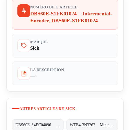
NUMÉRO DE L'ARTICLE
DBS60E-S1FK01024 Inkremental-
Encoder, DBS60E-S1FK01024
MARQUE
Sick
LA DESCRIPTION
—
AUTRES ARTICLES DE SICK
DBS60E-S4EC04096 Inkremental-Encoder, DBS60E-S4EC04096
WTB4-3N3262 Miniatur-Lichtschranken, WTB4-3N3262