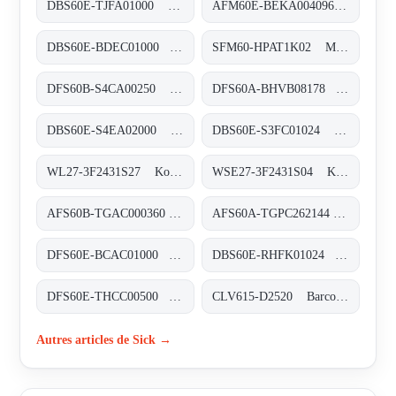
DBS60E-TJFA01000 Inkremental-Encoder, DBS60E-TJFA01000
AFM60E-BEKA004096 Absolut-Encoder, AFM60E-BEKA004096
DBS60E-BDEC01000 Inkremental-Encoder, DBS60E-BDEC01000
SFM60-HPAT1K02 Motor-Feedback-Systeme rotativ HIPERFACE®, SFM60-HPAT1K02
DFS60B-S4CA00250 Inkremental-Encoder, DFS60B-S4CA00250
DFS60A-BHVB08178 Inkremental-Encoder, DFS60A-BHVB08178
DBS60E-S4EA02000 Inkremental-Encoder, DBS60E-S4EA02000
DBS60E-S3FC01024 Inkremental-Encoder, DBS60E-S3FC01024
WL27-3F2431S27 Kompakt-Lichtschranken, WL27-3F2431S27
WSE27-3F2431S04 Kompakt-Lichtschranken, WSE27-3F2431S04
AFS60B-TGAC000360 Absolut-Encoder, AFS60B-TGAC000360
AFS60A-TGPC262144 Absolut-Encoder, AFS60A-TGPC262144
DFS60E-BCAC01000 Inkremental-Encoder, DFS60E-BCAC01000
DBS60E-RHFK01024 Inkremental-Encoder, DBS60E-RHFK01024
DFS60E-THCC00500 Inkremental-Encoder, DFS60E-THCC00500
CLV615-D2520 Barcodescanner, CLV615-D2520
Autres articles de Sick →