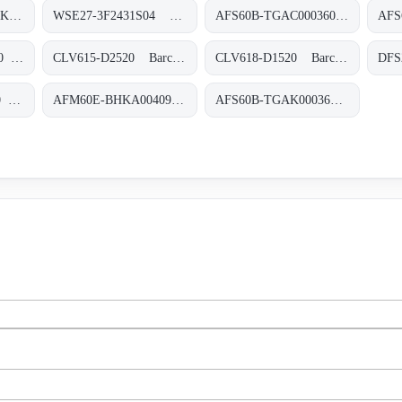
WL27-3F2431S27 Kompakt-Lichtschranken, WL27-3F2431S27
WSE27-3F2431S04 Kompakt-Lichtschranken, WSE27-3F2431S04
AFS60B-TGAC000360 Absolut-Encoder, AFS60B-TGAC000360
DFS60E-THCC00500 Inkremental-Encoder, DFS60E-THCC00500
CLV615-D2520 Barcodescanner, CLV615-D2520
CLV618-D1520 Barcodescanner, CLV618-D1520
DBS60E-S4EC05000 Inkremental-Encoder, DBS60E-S4EC05000
AFM60E-BHKA004096 Absolut-Encoder, AFM60E-BHKA004096
AFS60B-TGAK000360 Absolut-Encoder, AFS60B-TGAK000360