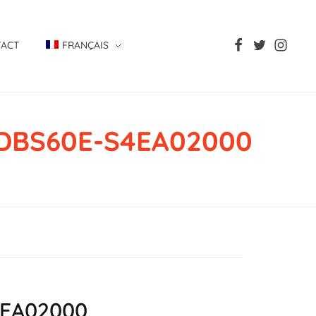
TACT
FRANÇAIS
, DBS60E-S4EA02000
S4EA02000