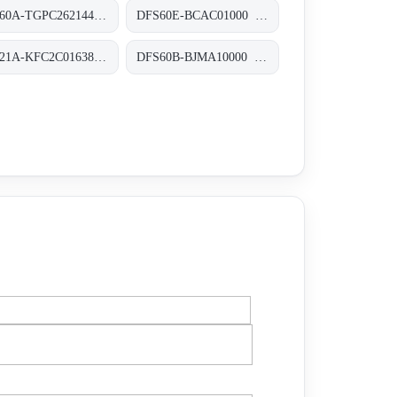
AFS60A-TGPC262144 Absolut-Encoder, AFS60A-TGPC262144
DFS60E-BCAC01000 Inkremental-Encoder, DFS60E-BCAC01000
DFS21A-KFC2C016384 Inkremental-Encoder, DFS21A-KFC2C016384
DFS60B-BJMA10000 Inkremental-Encoder, DFS60B-BJMA10000