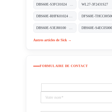
DBS60E-S3FC01024 Inkremental-Encoder, DBS60E-S3FC01024
DBS60E-RHFK01024 Inkremental-Encoder, DBS60E-RHFK01024
DBS60E-S3EJ00100 Inkremental-Encoder, DBS60E-S3EJ00100
Autres articles de Sick →
FORMULAIRE DE CONTACT