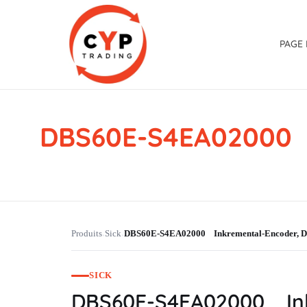
PAGE 
DBS60E-S4EA02000 
CYP Trading
Professionelle Ersatzteilbeschaffung
Produits
Sick
DBS60E-S4EA02000 Inkremental-Encoder,
›
›
SICK
DBS60E-S4EA02000 In