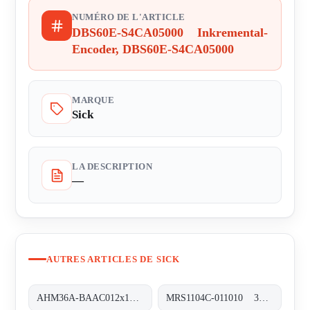
NUMÉRO DE L'ARTICLE
DBS60E-S4CA05000 Inkremental-
Encoder, DBS60E-S4CA05000
MARQUE
Sick
LA DESCRIPTION
—
AUTRES ARTICLES DE SICK
AHM36A-BAAC012x12 Absolut-Encoder, AHM36A-BAAC012x12
MRS1104C-011010 3D-LiDAR-Sensoren, MRS1104C-011010