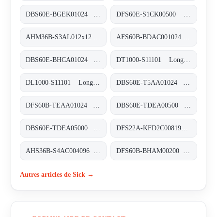
DBS60E-BGEK01024 Inkremental-Encoder, DBS60E-BGEK01024
DFS60E-S1CK00500 Inkremental-Encoder, DFS60E-S1CK00500
AHM36B-S3AL012x12 Absolut-Encoder, AHM36B-S3AL012x12
AFS60B-BDAC001024 Absolut-Encoder, AFS60B-BDAC001024
DBS60E-BHCA01024 Inkremental-Encoder, DBS60E-BHCA01024
DT1000-S11101 Long-Range-Distanzsensoren, DT1000-S11101
DL1000-S11101 Long-Range-Distanzsensoren, DL1000-S11101
DBS60E-T5AA01024 Inkremental-Encoder, DBS60E-T5AA01024
DFS60B-TEAA01024 Inkremental-Encoder, DFS60B-TEAA01024
DBS60E-TDEA00500 Inkremental-Encoder, DBS60E-TDEA00500
DBS60E-TDEA05000 Inkremental-Encoder, DBS60E-TDEA05000
DFS22A-KFD2C008192 Inkremental-Encoder, DFS22A-KFD2C008192
AHS36B-S4AC004096 Absolut-Encoder, AHS36B-S4AC004096
DFS60B-BHAM00200 Inkremental-Encoder, DFS60B-BHAM00200
Autres articles de Sick →