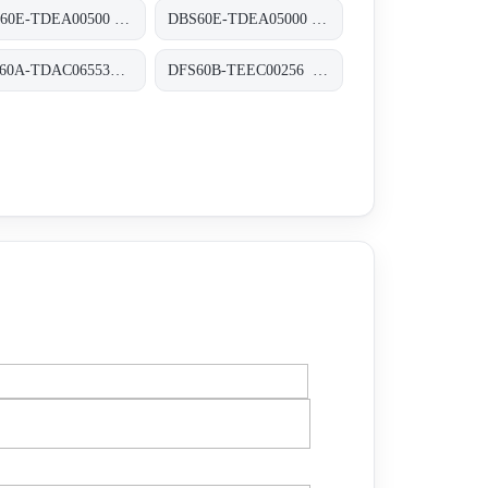
DBS60E-TDEA00500 Inkremental-Encoder, DBS60E-TDEA00500
DBS60E-TDEA05000 Inkremental-Encoder, DBS60E-TDEA05000
AFS60A-TDAC065536 Absolut-Encoder, AFS60A-TDAC065536
DFS60B-TEEC00256 Inkremental-Encoder, DFS60B-TEEC00256