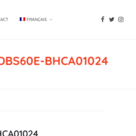
TACT
FRANÇAIS
, DBS60E-BHCA01024
BHCA01024