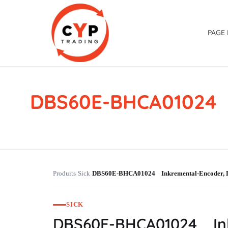
PAGE 
DBS60E-BHCA01024 
CYP Trading
Professionelle Ersatzteilbeschaffung
Produits
Sick
DBS60E-BHCA01024 Inkremental-Encoder
›
›
SICK
DBS60E-BHCA01024 In