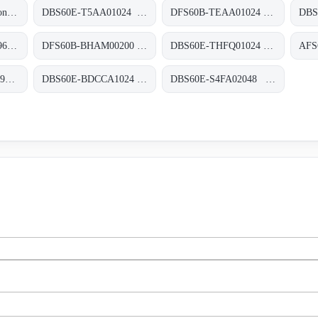
DL1000-S11101 Long-Range-Distanzsensoren, DL1000-S11101
DBS60E-T5AA01024 Inkremental-Encoder, DBS60E-T5AA01024
DFS60B-TEAA01024 Inkremental-Encoder, DFS60B-TEAA01024
AHS36B-S4AC004096 Absolut-Encoder, AHS36B-S4AC004096
DFS60B-BHAM00200 Inkremental-Encoder, DFS60B-BHAM00200
DBS60E-THFQ01024 Inkremental-Encoder, DBS60E-THFQ01024
AHS36B-BKAC004096 Absolut-Encoder, AHS36B-BKAC004096
DBS60E-BDCCA1024 Inkremental-Encoder, DBS60E-BDCCA1024
DBS60E-S4FA02048 Inkremental-Encoder, DBS60E-S4FA02048