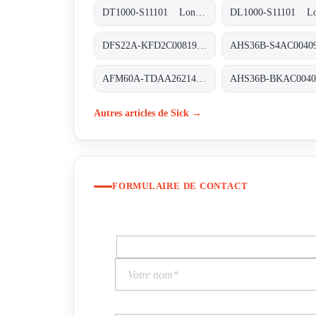
DT1000-S11101 Long-Range-Distanzsensoren, DT1000-S11101
DFS22A-KFD2C008192 Inkremental-Encoder, DFS22A-KFD2C008192
AFM60A-TDAA262144 Absolut-Encoder, AFM60A-TDAA262144
Autres articles de Sick →
FORMULAIRE DE CONTACT