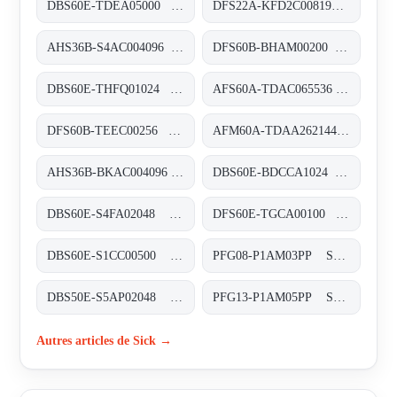
DBS60E-TDEA05000 Inkremental-Encoder, DBS60E-TDEA05000
DFS22A-KFD2C008192 Inkremental-Encoder, DFS22A-KFD2C008192
AHS36B-S4AC004096 Absolut-Encoder, AHS36B-S4AC004096
DFS60B-BHAM00200 Inkremental-Encoder, DFS60B-BHAM00200
DBS60E-THFQ01024 Inkremental-Encoder, DBS60E-THFQ01024
AFS60A-TDAC065536 Absolut-Encoder, AFS60A-TDAC065536
DFS60B-TEEC00256 Inkremental-Encoder, DFS60B-TEEC00256
AFM60A-TDAA262144 Absolut-Encoder, AFM60A-TDAA262144
AHS36B-BKAC004096 Absolut-Encoder, AHS36B-BKAC004096
DBS60E-BDCCA1024 Inkremental-Encoder, DBS60E-BDCCA1024
DBS60E-S4FA02048 Inkremental-Encoder, DBS60E-S4FA02048
DFS60E-TGCA00100 Inkremental-Encoder, DFS60E-TGCA00100
DBS60E-S1CC00500 Inkremental-Encoder, DBS60E-S1CC00500
PFG08-P1AM03PP Seilzug-Encoder, PFG08-P1AM03PP
DBS50E-S5AP02048 Inkremental-Encoder, DBS50E-S5AP02048
PFG13-P1AM05PP Seilzug-Encoder, PFG13-P1AM05PP
Autres articles de Sick →