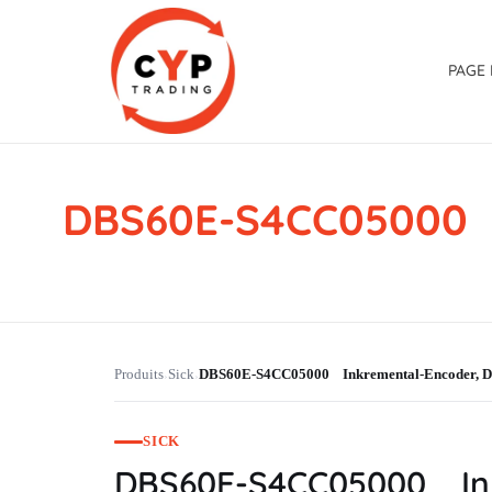
PAGE 
DBS60E-S4CC05000 
CYP Trading
Professionelle Ersatzteilbeschaffung
Produits
Sick
DBS60E-S4CC05000 Inkremental-Encoder,
›
›
SICK
DBS60E-S4CC05000 In