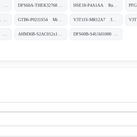
DBS60E-S4FJ02000 Inkremental-Encoder, DBS60E-S4FJ02000
DFS60A-THEK32768 Inkremental-Encoder, DFS60A-THEK32768
HSE18-P4A1AA Rund-Lichtschranken, HSE18-P4A1AA
IMB08-04NDSVU2K Induktive Näherungssensoren, IMB08-04NDSVU2K
GTB6-P0211S54 Miniatur-Lichtschranken, GTB6-P0211S54
V3T11S-MR12A7 3D-Vision, V3T11S-MR12A7
V3S110-1AABAAB 3D-Vision, V3S110-1AABAAB
AHM36B-S2AC012x12 Absolut-Encoder, AHM36B-S2AC012x12
DFS60B-S4UA01000 Inkremental-Encoder, DFS60B-S4UA01000