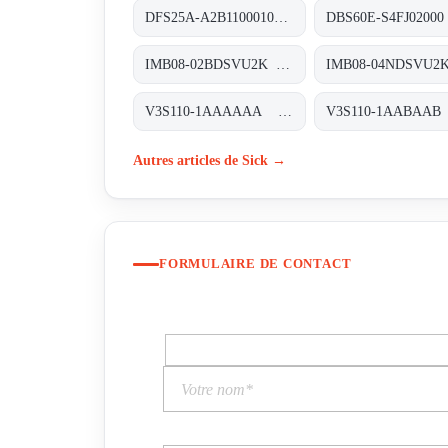
DFS25A-A2B11000100 Inkremental-Encoder, DFS25A-A2B11000100
IMB08-02BDSVU2K Induktive Näherungssensoren, IMB08-02BDSVU2K
V3S110-1AAAAAA 3D-Vision, V3S110-1AAAAAA
Autres articles de Sick →
FORMULAIRE DE CONTACT