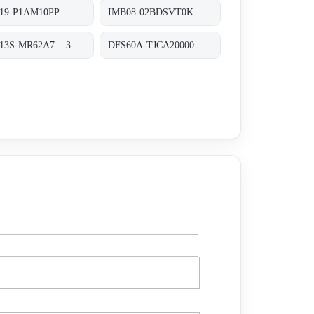
PFG19-P1AM10PP Seilzug-Encoder, PFG19-P1AM10PP
IMB08-02BDSVT0K Induktive Näherungssensoren, IMB08-02BDSVT0K
V3T13S-MR62A7 3D-Vision, V3T13S-MR62A7
DFS60A-TJCA20000 Inkremental-Encoder, DFS60A-TJCA20000