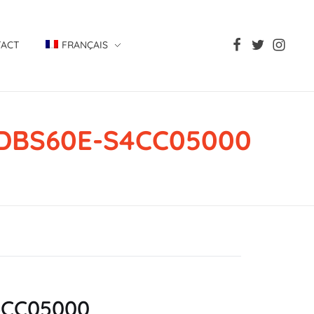
TACT
FRANÇAIS
, DBS60E-S4CC05000
S4CC05000