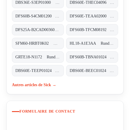
DBS36E-S3EP01000 Inkremental-Encoder, DBS36E-S3EP01000
DBS60E-THEC04096 Inkremental-Encoder, DBS60E-THEC04096
DFS60B-S4CM01200 Inkremental-Encoder, DFS60B-S4CM01200
DFS60E-TEAA02000 Inkremental-Encoder, DFS60E-TEAA02000
DFS25A-B2CAD003600 Inkremental-Encoder, DFS25A-B2CAD003600
DFS60B-TFCM08192 Inkremental-Encoder, DFS60B-TFCM08192
SFM60-HRBT0K02 Motor-Feedback-Systeme rotativ HIPERFACE®, SFM60-HRBT0K02
HL18-A1E3AA Rund-Lichtschranken, HL18-A1E3AA
GRTE18-N1172 Rund-Lichtschranken, GRTE18-N1172
DFS60B-TBNA01024 Inkremental-Encoder, DFS60B-TBNA01024
DBS60E-TEEP01024 Inkremental-Encoder, DBS60E-TEEP01024
DBS60E-BEEC01024 Inkremental-Encoder, DBS60E-BEEC01024
Autres articles de Sick →
FORMULAIRE DE CONTACT