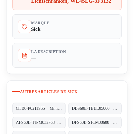
Lichtschranken, WL4SLG-3F3132
MARQUE
Sick
LA DESCRIPTION
—
AUTRES ARTICLES DE SICK
GTB6-P0211S55 Miniatur-Lichtschranken, GTB6-P0211S55
DBS60E-TEEL05000 Inkremental-Encoder, DBS60E-TEEL05000
AFS60B-TJPM032768 Absolut-Encoder, AFS60B-TJPM032768
DFS60B-S1CM00600 Inkremental-Encoder, DFS60B-S1CM00600