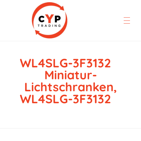
WL4SLG-3F3132
CYP Trading
Professionelle Ersatzteilbeschaffung
Miniatur-
Lichtschranken,
WL4SLG-3F3132