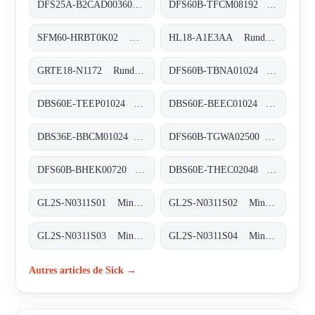
DFS25A-B2CAD003600 Inkremental-Encoder, DFS25A-B2CAD003600
DFS60B-TFCM08192 Inkremental-Encoder, DFS60B-TFCM08192
SFM60-HRBT0K02 Motor-Feedback-Systeme rotativ HIPERFACE®, SFM60-HRBT0K02
HL18-A1E3AA Rund-Lichtschranken, HL18-A1E3AA
GRTE18-N1172 Rund-Lichtschranken, GRTE18-N1172
DFS60B-TBNA01024 Inkremental-Encoder, DFS60B-TBNA01024
DBS60E-TEEP01024 Inkremental-Encoder, DBS60E-TEEP01024
DBS60E-BEEC01024 Inkremental-Encoder, DBS60E-BEEC01024
DBS36E-BBCM01024 Inkremental-Encoder, DBS36E-BBCM01024
DFS60B-TGWA02500 Inkremental-Encoder, DFS60B-TGWA02500
DFS60B-BHEK00720 Inkremental-Encoder, DFS60B-BHEK00720
DBS60E-THEC02048 Inkremental-Encoder, DBS60E-THEC02048
GL2S-N0311S01 Miniatur-Lichtschranken, GL2S-N0311S01
GL2S-N0311S02 Miniatur-Lichtschranken, GL2S-N0311S02
GL2S-N0311S03 Miniatur-Lichtschranken, GL2S-N0311S03
GL2S-N0311S04 Miniatur-Lichtschranken, GL2S-N0311S04
Autres articles de Sick →