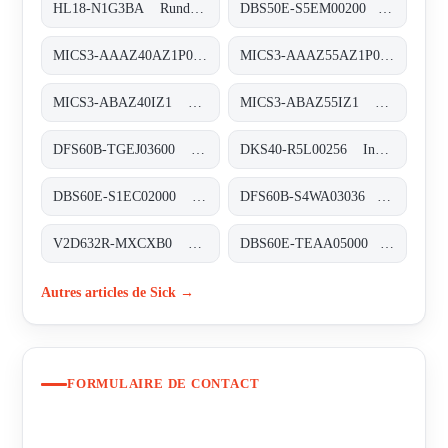
HL18-N1G3BA Rund-Lichtschranken, HL18-N1G3BA
DBS50E-S5EM00200 Inkremental-Encoder, DBS50E-S5EM00200
MICS3-AAAZ40AZ1P01 Sicherheits-Laserscanner, MICS3-AAAZ40AZ1P01
MICS3-AAAZ55AZ1P01 Sicherheits-Laserscanner, MICS3-AAAZ55AZ1P01
MICS3-ABAZ40IZ1 Sicherheits-Laserscanner, MICS3-ABAZ40IZ1
MICS3-ABAZ55IZ1 Sicherheits-Laserscanner, MICS3-ABAZ55IZ1
DFS60B-TGEJ03600 Inkremental-Encoder, DFS60B-TGEJ03600
DKS40-R5L00256 Inkremental-Encoder, DKS40-R5L00256
DBS60E-S1EC02000 Inkremental-Encoder, DBS60E-S1EC02000
DFS60B-S4WA03036 Inkremental-Encoder, DFS60B-S4WA03036
V2D632R-MXCXB0 Kamerabasierte Codeleser, V2D632R-MXCXB0
DBS60E-TEAA05000 Inkremental-Encoder, DBS60E-TEAA05000
Autres articles de Sick →
FORMULAIRE DE CONTACT