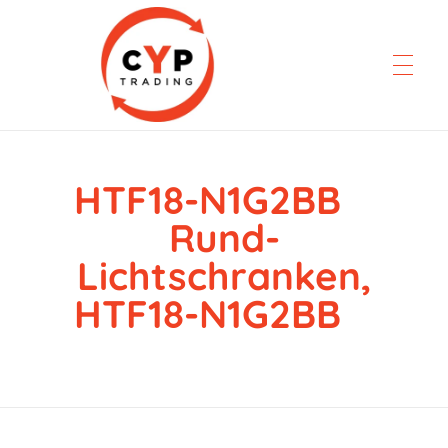
HTF18-N1G2BB
CYP Trading
Professionelle Ersatzteilbeschaffung
Rund-
Lichtschranken,
HTF18-N1G2BB