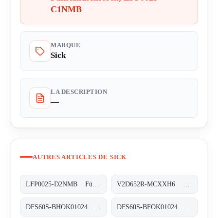
C1NMB
MARQUE
Sick
LA DESCRIPTION
—
AUTRES ARTICLES DE SICK
LFP0025-D2NMB Füllstandsensoren, LFP0025-D2NMB
V2D652R-MCXXH6 Kamerabasierte Codeleser, V2D652R-MCXXH6
DFS60S-BHOK01024 Sicherheits-Encoder, DFS60S-BHOK01024
DFS60S-BFOK01024 Sicherheits-Encoder, DFS60S-BFOK01024