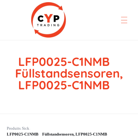
LFP0025-C1NMB
CYP Trading
Professionelle Ersatzteilbeschaffung
Füllstandsensoren,
LFP0025-C1NMB
Produits
Sick
›
›
LFP0025-C1NMB Füllstandsensoren, LFP0025-C1NMB