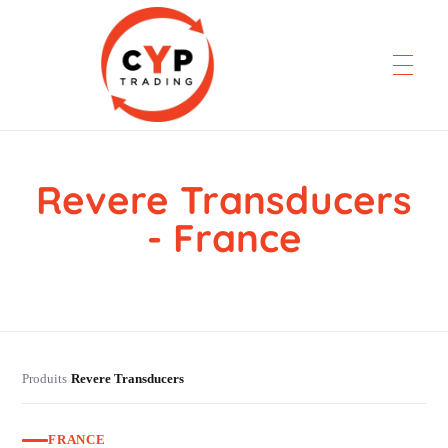
Revere Transducers
CYP Trading
Professionelle Ersatzteilbeschaffung
- France
Produits
Revere Transducers
›
FRANCE