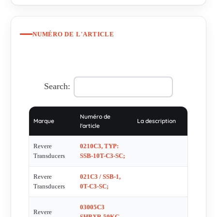
NUMÉRO DE L'ARTICLE
Search:
Numéro de
Marque
La description
l'article
Revere
0210C3, TYP:
Transducers
SSB-10T-C3-SC;
Revere
021C3 / SSB-1,
Transducers
0T-C3-SC;
03005C3
Revere
SHBXR-50KG-