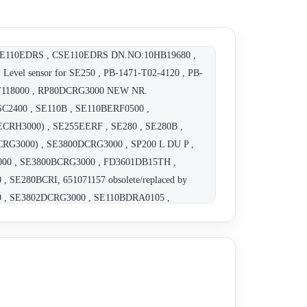
CSE110EDRS , CSE110EDRS DN.NO:10HB19680 ,
vel sensor for SE250 , PB-1471-T02-4120 , PB-
71-T118000 , RP80DCRG3000 NEW NR.
C2400 , SE110B , SE110BERF0500 ,
RH3000) , SE255EERF , SE280 , SE280B ,
3000) , SE3800DCRG3000 , SP200 L DU P ,
000 , SE3800BCRG3000 , FD3601DB15TH ,
 SE280BCRI, 651071157 obsolete/replaced by
0 , SE3802DCRG3000 , SE110BDRA0105 ,
0 , SE290BERH0500 , SE280B , AA2030 , PT7320-
 part.nr.SE3800DCRG3000 new part.nr ,
1 old P./n. FF90CLO-6 new p./n , FF90CLO-6 ,
50E CRH3000 replacement by SE3800ECRH3000 ,