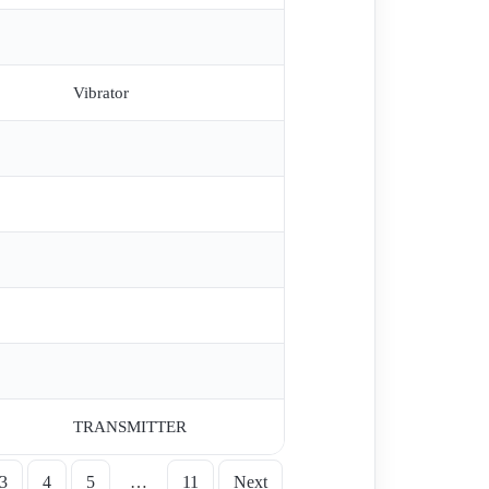
Vibrator
TRANSMITTER
3
4
5
…
11
Next