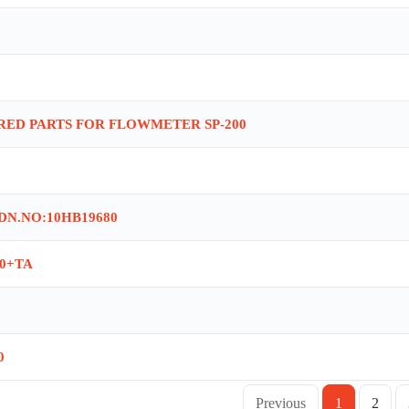
RED PARTS FOR FLOWMETER SP-200
DN.NO:10HB19680
0+TA
0
Previous
1
2