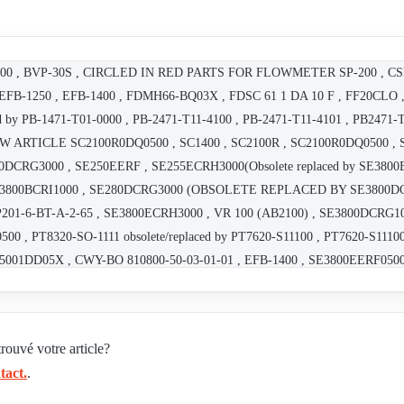
Q 4000 , BVP-30S , CIRCLED IN RED PARTS FOR FLOWMETER SP-200 , 
B-1250 , EFB-1400 , FDMH66-BQ03X , FDSC 61 1 DA 10 F , FF20CLO , Le
aced by PB-1471-T01-0000 , PB-2471-T11-4100 , PB-2471-T11-4101 , PB24
W ARTICLE SC2100R0DQ0500 , SC1400 , SC2100R , SC2100R0DQ0500 , S
RG3000 , SE250EERF , SE255ECRH3000(Obsolete replaced by SE3800EC
E3800BCRI1000 , SE280DCRG3000 (OBSOLETE REPLACED BY SE3800DCRG
201-6-BT-A-2-65 , SE3800ECRH3000 , VR 100 (AB2100) , SE3800DCRG1
 PT8320-SO-1111 obsolete/replaced by PT7620-S11100 , PT7620-S11100 ,
D5001DD05X , CWY-BO 810800-50-03-01-01 , EFB-1400 , SE3800EERF050
EN0500 , SC28000-DCQ , SE190BERF obsolete replacement SE290BERH050
, PT-7620T1010-0 , PT7620-S441-00 , SE3800ECRG3000 , SE180DCRG3000 old
, Spring for BAH-30 , BAH-30 , EFB-1420 , SE3800DCRG3000. , FF96CLO
ouvé votre article?
RG , FCH11QD , SE3810ECRH3000 , SE190BERA , SP200-6-BR-P-5 , SE2
tact.
.
F20CLO , FD3501DE