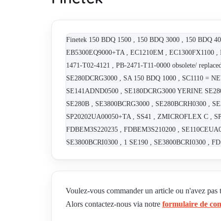
Finetek 150 BDQ 1500 , 150 BDQ 3000 , 150 BD
EB5300EQ9000+TA , EC1210EM , EC1300FX1100 , EF
1471-T02-4121 , PB-2471-T11-0000 obsolete/ repl
SE280DCRG3000 , SA 150 BDQ 1000 , SC1110 = NE
SE141ADND0500 , SE180DCRG3000 YERINE SE280DC
SE280B , SE3800BCRG3000 , SE280BCRH0300 , S
SP20202UA00050+TA , SS41 , ZMICROFLEX C , SP
FDBEM3S220235 , FDBEM3S210200 , SE110CEUA0500 ,
SE3800BCRI0300 , 1 SE190 , SE3800BCRI0300 , F
SE3820DCRG1500 , PP 100 , SE3800EERF , SA130B
F1010-0 - obsolete alternative is PT-7620T1010-0 
SC281L0DCQ , FACC05 , BAH-40 , SE3820DCRG3000 
Voulez-vous commander un article ou n'avez pas tr
SC350C01EU0000XX , PB-1471-T01-0000 , SE280BC
Alors contactez-nous via notre
formulaire de con
PT-8320-SO-1411 Obsolete , SE3800ACRG3000 , F