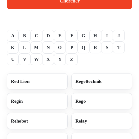
Chercher
A
B
C
D
E
F
G
H
I
J
K
L
M
N
O
P
Q
R
S
T
U
V
W
X
Y
Z
Red Lion
Regeltechnik
Regin
Rego
Rehobot
Relay