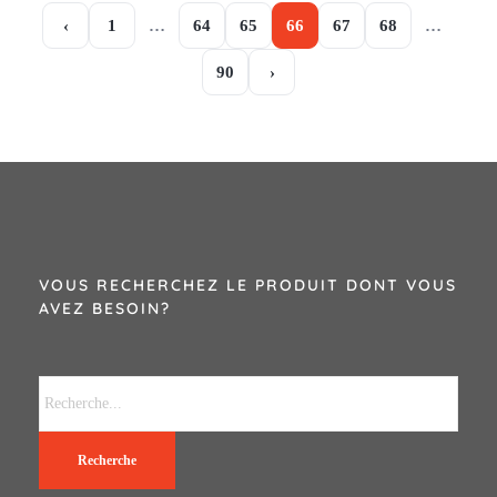
‹
1
…
64
65
66
67
68
…
90
›
VOUS RECHERCHEZ LE PRODUIT DONT VOUS
AVEZ BESOIN?
Recherche