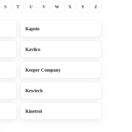
S
T
U
V
W
X
Y
Z
Kapsto
Kavlico
Keeper Company
Kewtech
Kinetrol