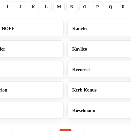
I
J
K
L
M
N
O
P
Q
R
THOFF
Kanetec
ier
Kavlico
Keensert
rion
Kerb Konus
e
Kieselmann