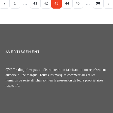
‹
1
…
41
42
43
44
45
…
90
›
AVERTISSEMENT
CYP Trading n’est pas un distributeur, un fabricant ou un représentant
autorisé d’une marque. Toutes les marques commerciales et les
numéros de série affichés sont en la possession de leurs propriétaires
respectifs.