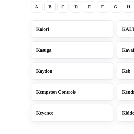
A
B
C
D
E
F
G
H
Kalori
KAL
Kasuga
Kaval
Kaydon
Keb
Kempston Controls
Kend
Keyence
Kidd